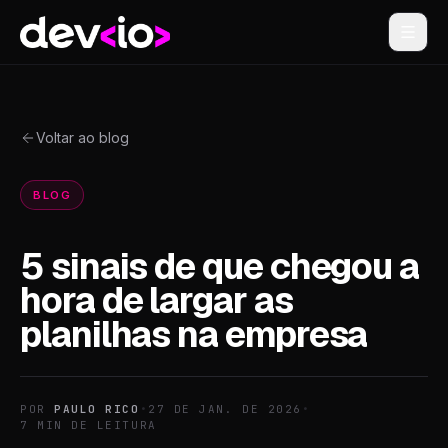
Devio
Voltar ao blog
BLOG
5 sinais de que chegou a
hora de largar as
planilhas na empresa
POR
PAULO RICO
•
27 DE JAN. DE 2026
•
7
MIN DE LEITURA