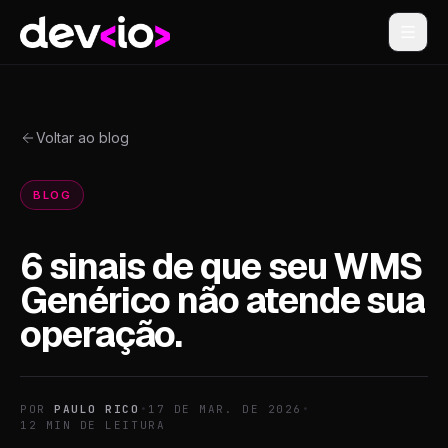
Devio
Voltar ao blog
BLOG
6 sinais de que seu WMS
Genérico não atende sua
operação.
POR
PAULO RICO
•
17 DE MAR. DE 2026
•
12
MIN DE LEITURA