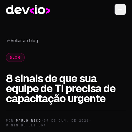
Devio
Voltar ao blog
BLOG
8 sinais de que sua
equipe de TI precisa de
capacitação urgente
POR
PAULO RICO
•
09 DE JUN. DE 2026
•
8
MIN DE LEITURA