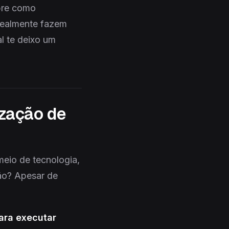
obre como
realmente fazem
l te deixo um
ização de
meio de tecnologia,
ão? Apesar de
ara executar