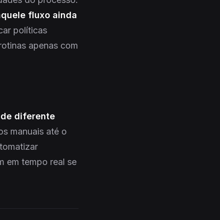
aquele fluxo ainda
car políticas
 rotinas apenas com
de diferente
os manuais até o
utomatizar
em em tempo real se