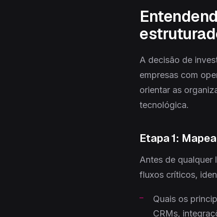
Entendendo
estruturad
A decisão de invest
empresas com opera
orientar as organi
tecnológica.
Etapa 1: Mape
Antes de qualquer 
fluxos críticos, ide
Quais os princi
CRMs, integraç