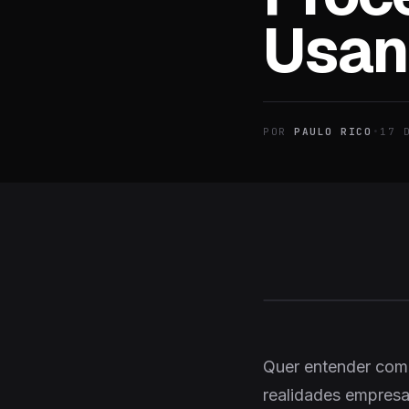
Usan
POR
PAULO RICO
•
17 
Quer entender como 
realidades empresar