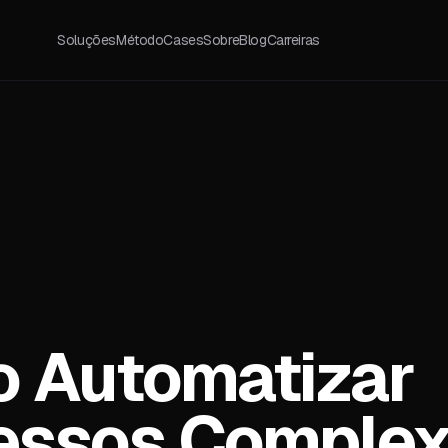
Soluções
Método
Cases
Sobre
Blog
Carreiras
 Automatizar
essos Comple