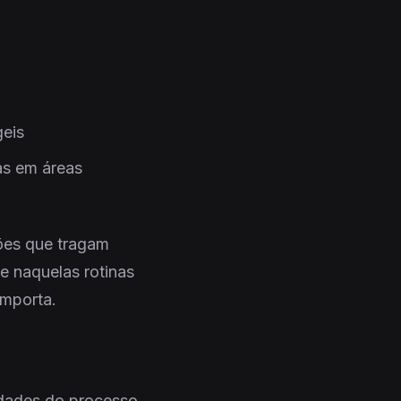
geis
as em áreas
ções que tragam
te naquelas rotinas
importa.
idades do processo.