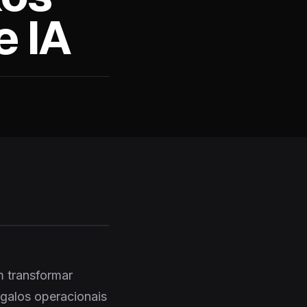
e IA
m transformar
rgalos operacionais