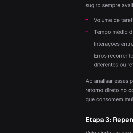
sugiro sempre avali
Volume de tare
Tempo médio d
Interações entr
Erros recorrent
diferentes ou r
Ao analisar esses 
retorno direto no c
que consomem muito
Etapa 3: Repen
Vejo ainda um erro