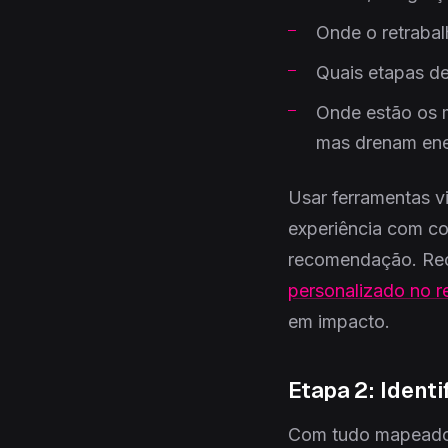
Onde o retrabal
Quais etapas d
Onde estão os m
mas drenam ene
Usar ferramentas v
experiência com co
recomendação. Rec
personalizado no r
em impacto.
Etapa 2: Identi
Com tudo mapeado, 