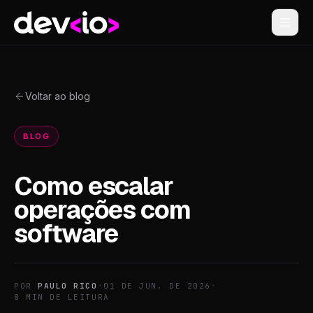
Devio
Voltar ao blog
BLOG
Como escalar
operações com
software
POR
PAULO RICO
•
01 DE JUN. DE 2026
•
8
MIN DE LEITURA