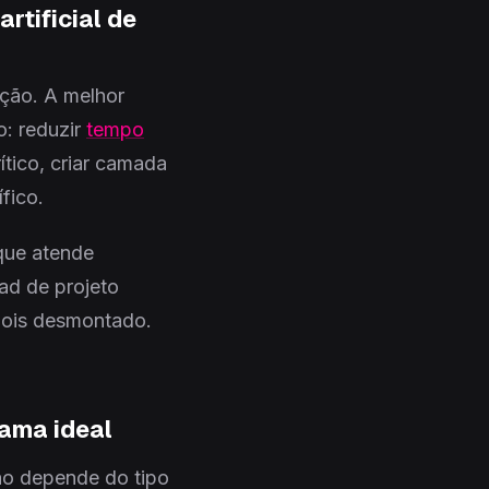
rtificial de
eção. A melhor
o: reduzir
tempo
ítico, criar camada
fico.
 que atende
ad de projeto
epois desmontado.
ama ideal
ão depende do tipo