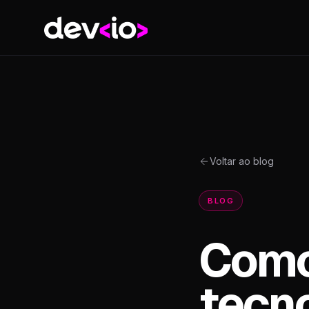
Devio
Voltar ao blog
BLOG
Como
tecno