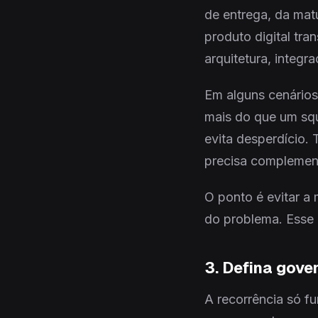
de entrega, da mat
produto digital tra
arquitetura, integr
Em alguns cenários
mais do que um squ
evita desperdício.
precisa complemen
O ponto é evitar a
do problema. Esse é
3. Defina gove
A recorrência só fu