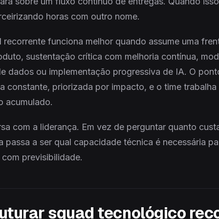
lara sobre um fluxo contínuo de entregas. Quando isso 
rceirizando horas com outro nome.
d recorrente funciona melhor quando assume uma fren
oduto, sustentação crítica com melhoria contínua, mo
e dados ou implementação progressiva de IA. O ponto 
 constante, priorizada por impacto, e o time trabalha 
do acumulado.
sa com a liderança. Em vez de perguntar quanto cust
a passa a ser qual capacidade técnica é necessária pa
 com previsibilidade.
uturar squad tecnológico rec