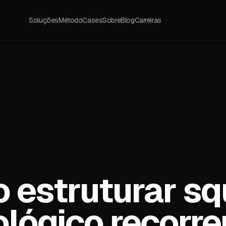
Soluções
Método
Cases
Sobre
Blog
Carreiras
 estruturar s
lógico recorre