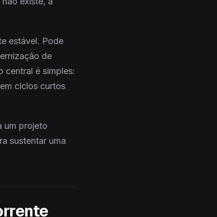
não existe, a
te estável. Pode
dernização de
central é simples:
em ciclos curtos
a um projeto
ra sustentar uma
orrente