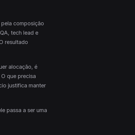
m pela composição
 QA, tech lead e
O resultado
uer alocação, é
 O que precisa
o justifica manter
ele passa a ser uma