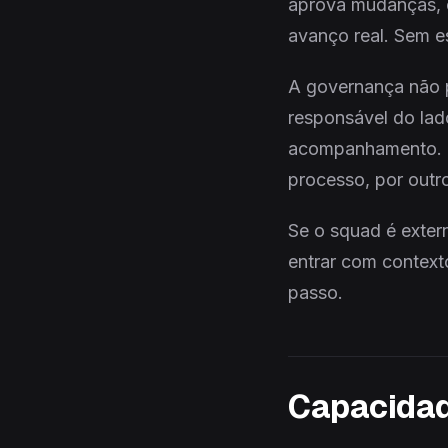
aprova mudanças, c
avanço real. Sem e
A governança não p
responsável do lad
acompanhamento. O 
processo, por outr
Se o squad é extern
entrar com context
passo.
Capacidad