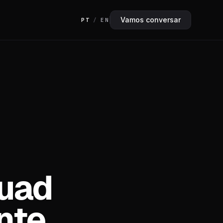
Vamos conversar
PT
/
EN
quad
nte