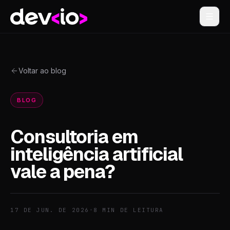
Devio
Voltar ao blog
BLOG
Consultoria em
inteligência artificial
vale a pena?
17 DE JUN. DE 2026
•
8
MIN DE LEITURA