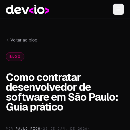
Devio
Voltar ao blog
BLOG
Como contratar
desenvolvedor de
software em São Paulo:
Guia prático
POR
PAULO RICO
•
20 DE JAN. DE 2026
•