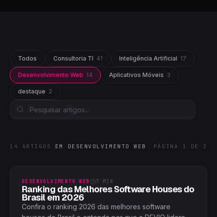
Todos
Consultoria TI
41
Inteligência Artificial
17
Desenvolvimento Web
14
Aplicativos Móveis
3
destaque
2
14 ARTIGOS
EM
DESENVOLVIMENTO WEB
PÁGINA
1
DE
2
DESENVOLVIMENTO WEB
7
MIN
Ranking das Melhores Software Houses do
Brasil em 2026
Confira o ranking 2026 das melhores software